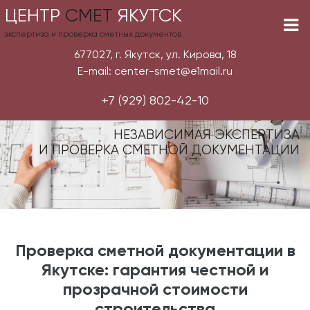
ЦЕНТР
СМЕТ
ЯКУТСК
экспертиза и проверка сметных документов
677027, г. Якутск, ул. Кирова, 18
E-mail: center-smet@e1mail.ru
+7 (929) 802-42-10
НЕЗАВИСИМАЯ ЭКСПЕРТИЗА
И ПРОВЕРКА СМЕТНОЙ ДОКУМЕНТАЦИИ
Проверка сметной документации в
Якутске: гарантия честной и
прозрачной стоимости
строительства