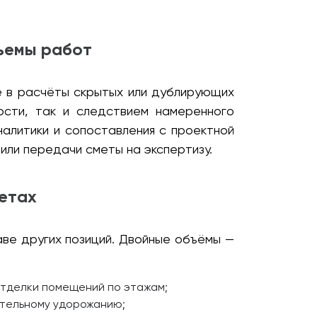
бъемы работ
е в расчёты скрытых или дублирующих
ости, так и следствием намеренного
алитики и сопоставления с проектной
ли передачи сметы на экспертизу.
метах
аве других позиций. Двойные объёмы —
отделки помещений по этажам;
ительному удорожанию;