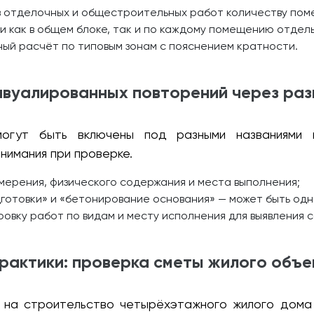
 отделочных и общестроительных работ количеству пом
и как в общем блоке, так и по каждому помещению отдель
ый расчёт по типовым зонам с пояснением кратности.
авуалированных повторений через раз
гут быть включены под разными названиями и
нимания при проверке.
мерения, физического содержания и места выполнения;
отовки» и «бетонирование основания» — может быть одно
ровку работ по видам и месту исполнения для выявления 
рактики: проверка сметы жилого объе
на строительство четырёхэтажного жилого дома в