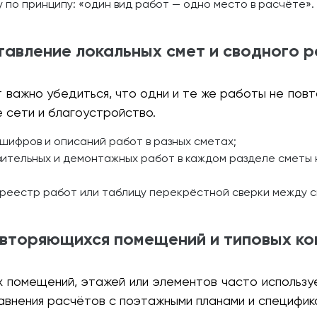
 по принципу: «один вид работ — одно место в расчёте».
авление локальных смет и сводного 
т важно убедиться, что одни и те же работы не по
 сети и благоустройство.
шифров и описаний работ в разных сметах;
ительных и демонтажных работ в каждом разделе сметы 
реестр работ или таблицу перекрёстной сверки между 
овторяющихся помещений и типовых ко
 помещений, этажей или элементов часто используе
авнения расчётов с поэтажными планами и специфик