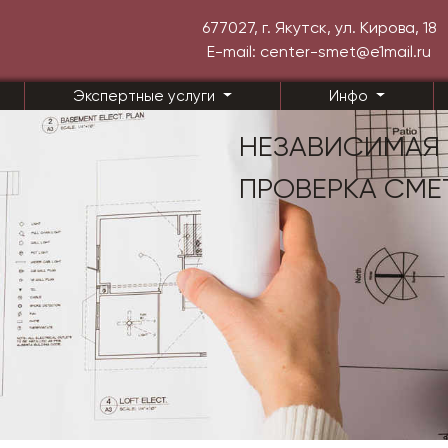
677027, г. Якутск, ул. Кирова, 18
E-mail: center-smet@e1mail.ru
Экспертные услуги
Инфо
НЕЗАВИСИМАЯ 
ПРОВЕРКА СМЕ