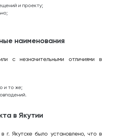
ещений и проекту;
но;
ные наименования
ли с незначительными отличиями в
 и то же;
совпадений.
кта в Якутии
 г. Якутске было установлено, что в