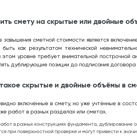
ить смету на скрытые или двойные о
 завышения сметной стоимости является включени
 быть как результатом технической невнимательн
а этом уровне требует внимательной построчной ан
ять дублирующие позиции до подписания договора и
такое скрытые и двойные объёмы в с
идно включённые в смету, но уже учтённые в сост
же работ в разных разделах или сметах.
работ в разных конструкциях фундамента, дублирование 
ся при поверхностной проверке и могут привести к знач