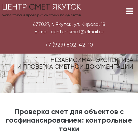
ЦЕНТР
СМЕТ
ЯКУТСК
экспертиза и проверка сметных документов
677027, г. Якутск, ул. Кирова, 18
E-mail: center-smet@e1mail.ru
+7 (929) 802-42-10
НЕЗАВИСИМАЯ ЭКСПЕРТИЗА
И ПРОВЕРКА СМЕТНОЙ ДОКУМЕНТАЦИИ
Проверка смет для объектов с
госфинансированием: контрольные
точки